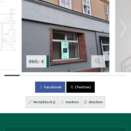
960,- €
Facebook
(Twitter)
Notizblock (
)
merken
drucken