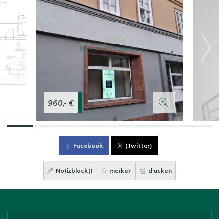
960,- €
Facebook
(Twitter)
Notizblock (
)
merken
drucken