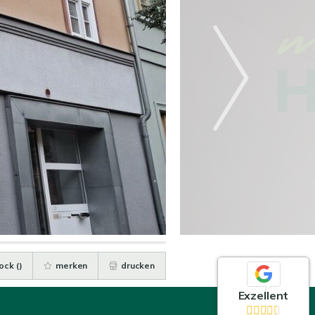
ock (
)
merken
drucken
Exzellent