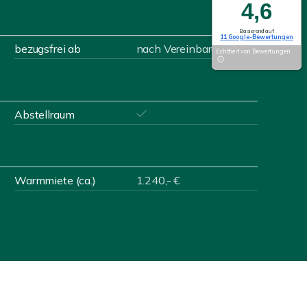
4,6
Basierend auf
11 Google-Bewertungen
bezugsfrei ab
nach Vereinbarung
Echtheit von Bewertungen
Abstellraum
Warmmiete (ca.)
1.240,- €