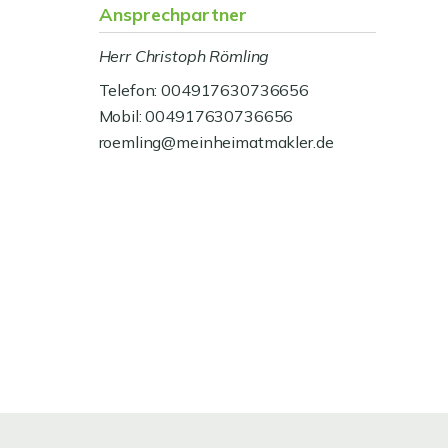
Ansprechpartner
Herr Christoph Römling
Telefon: 004917630736656
Mobil: 004917630736656
roemling@meinheimatmakler.de