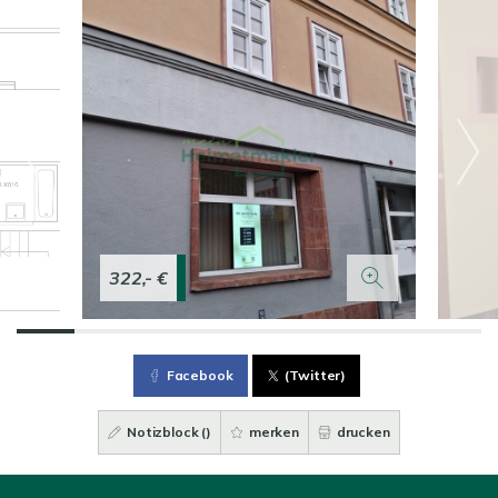
322,- €
Facebook
(Twitter)
Notizblock (
)
merken
drucken