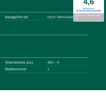
4,6
Basierend auf
11 Google-Bewertungen
Echtheit von Bewertungen
bezugsfrei ab
nach Vereinbarung
Warmmiete (ca.)
482,- €
Badezimmer
1