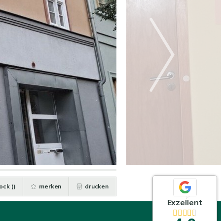
ock (
)
merken
drucken
Exzellent