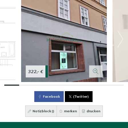
322,- €
Facebook
(Twitter)
Notizblock (
)
merken
drucken