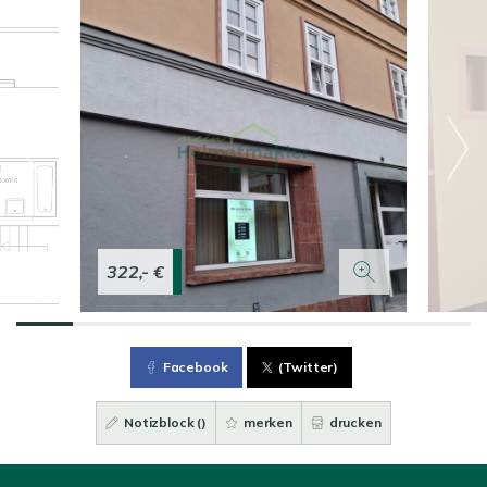
322,- €
Facebook
(Twitter)
Notizblock (
)
merken
drucken