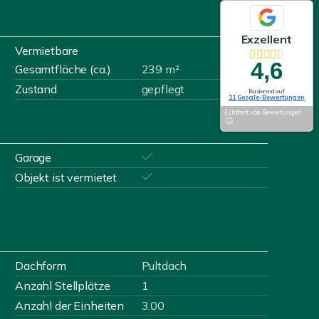
Exzellent
Vermietbare
4,6
Gesamtfläche (ca.)
239 m²
Zustand
gepflegt
Basierend auf
11 Google-Bewertungen
Echtheit von Bewertungen
Garage
Objekt ist vermietet
Dachform
Pultdach
Anzahl Stellplätze
1
Anzahl der Einheiten
3.00