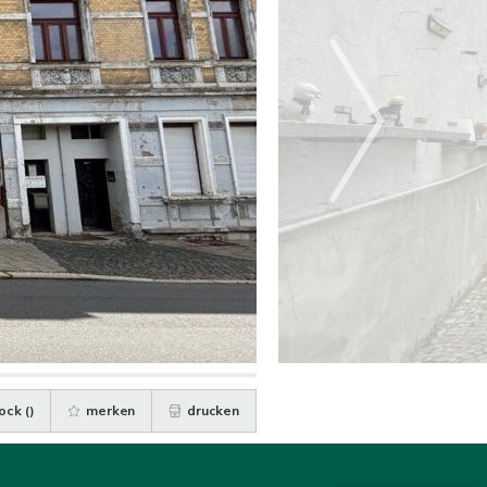
ock (
)
merken
drucken