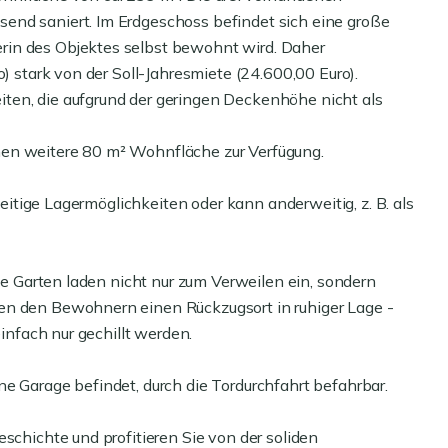
end saniert. Im Erdgeschoss befindet sich eine große
rin des Objektes selbst bewohnt wird. Daher
o) stark von der Soll-Jahresmiete (24.600,00 Euro).
ten, die aufgrund der geringen Deckenhöhe nicht als
hen weitere 80 m² Wohnfläche zur Verfügung.
lseitige Lagermöglichkeiten oder kann anderweitig, z. B. als
gte Garten laden nicht nur zum Verweilen ein, sondern
en den Bewohnern einen Rückzugsort in ruhiger Lage -
einfach nur gechillt werden.
e Garage befindet, durch die Tordurchfahrt befahrbar.
eschichte und profitieren Sie von der soliden