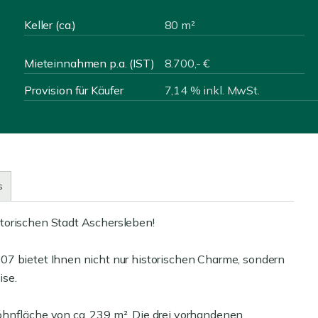
Keller (ca.)
80 m²
Mieteinnahmen p.a. (IST)
8.700,- €
Provision für Käufer
7,14 % inkl. MwSt.
s
torischen Stadt Aschersleben!
07 bietet Ihnen nicht nur historischen Charme, sondern
ise.
ohnfläche von ca. 239 m². Die drei vorhandenen