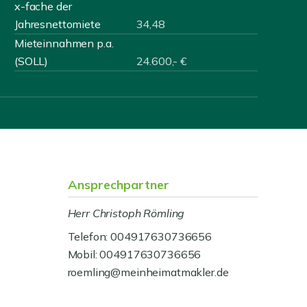
x-fache der
Jahresnettomiete
34,48
Mieteinnahmen p.a.
(SOLL)
24.600,- €
Ansprechpartner
Herr Christoph Römling
Telefon: 004917630736656
Mobil: 004917630736656
roemling@meinheimatmakler.de