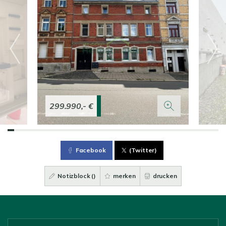
299.990,- €
Facebook
(Twitter)
Notizblock (
)
merken
drucken