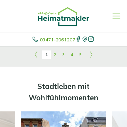
03471-2061207
1
2
3
4
5
Stadtleben mit
Wohlfühlmomenten