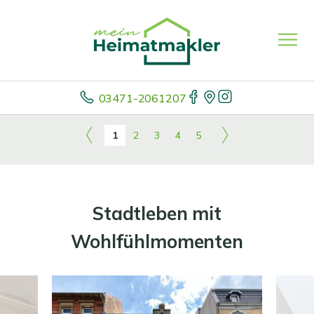
03471-2061207
1
2
3
4
5
Stadtleben mit
Wohlfühlmomenten