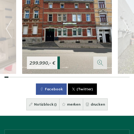
299.990,- €
Facebook
(Twitter)
Notizblock (
)
merken
drucken