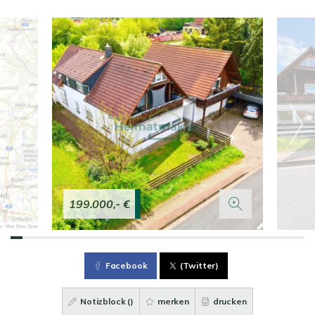
199.000,- €
Facebook
(Twitter)
Notizblock (
)
merken
drucken