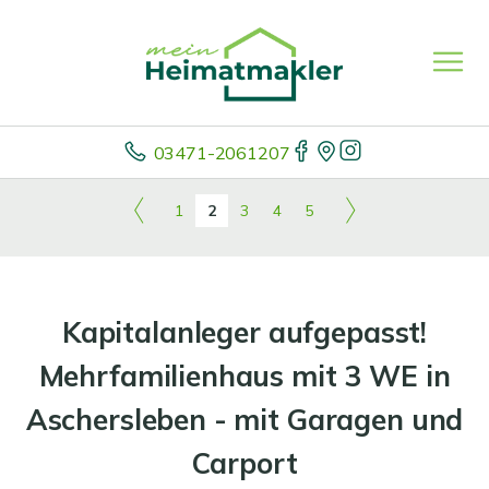
03471-2061207
1
2
3
4
5
Kapitalanleger aufgepasst!
Mehrfamilienhaus mit 3 WE in
Aschersleben - mit Garagen und
Carport