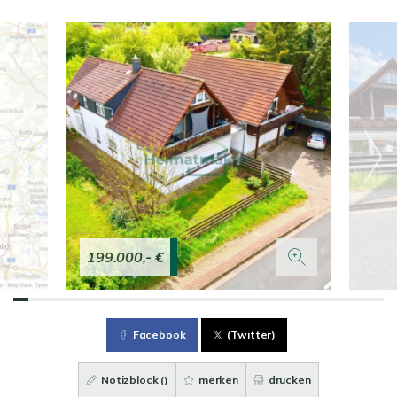
199.000,- €
Facebook
(Twitter)
Notizblock (
)
merken
drucken