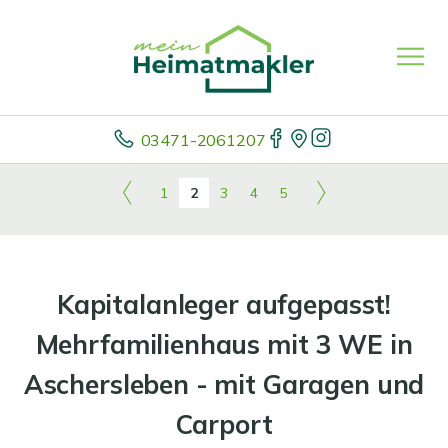
03471-2061207
1
2
3
4
5
Kapitalanleger aufgepasst!
Mehrfamilienhaus mit 3 WE in
Aschersleben - mit Garagen und
Carport