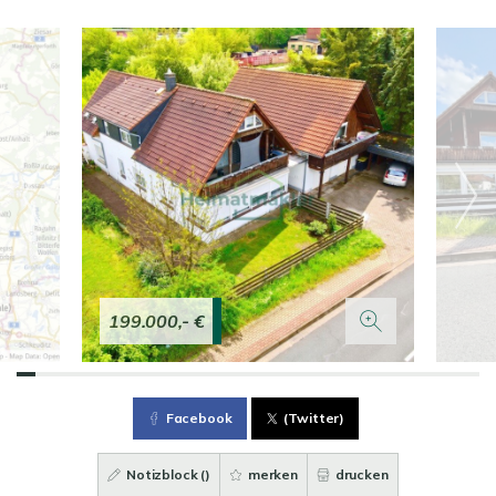
199.000,- €
Facebook
(Twitter)
Notizblock (
)
merken
drucken