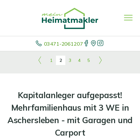
03471-2061207
1
2
3
4
5
Kapitalanleger aufgepasst!
Mehrfamilienhaus mit 3 WE in
Aschersleben - mit Garagen und
Carport