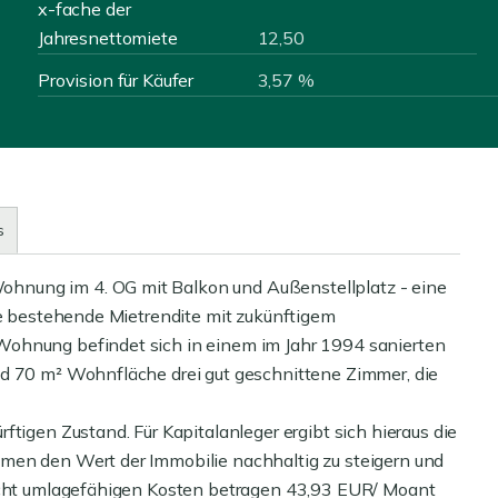
x-fache der
Jahresnettomiete
12,50
Provision für Käufer
3,57 %
s
hnung im 4. OG mit Balkon und Außenstellplatz - eine
ne bestehende Mietrendite mit zukünftigem
Wohnung befindet sich in einem im Jahr 1994 sanierten
nd 70 m² Wohnfläche drei gut geschnittene Zimmer, die
tigen Zustand. Für Kapitalanleger ergibt sich hieraus die
men den Wert der Immobilie nachhaltig zu steigern und
nicht umlagefähigen Kosten betragen 43,93 EUR/ Moant