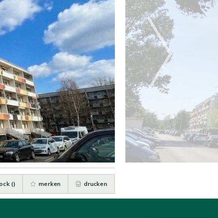
ock (
)
merken
drucken