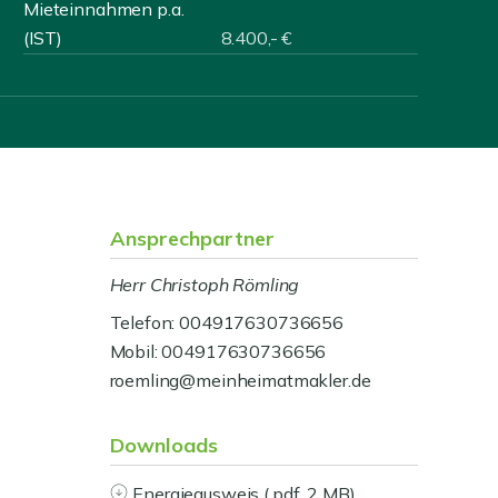
Mieteinnahmen p.a.
(IST)
8.400,- €
Ansprechpartner
Herr Christoph Römling
Telefon: 004917630736656
Mobil: 004917630736656
roemling@meinheimatmakler.de
Downloads
Energieausweis (.pdf, 2 MB)