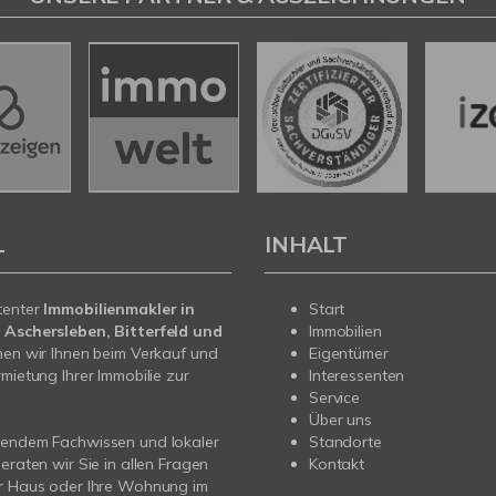
L
INHALT
tenter
Immobilienmakler in
Start
 Aschersleben, Bitterfeld und
Immobilien
en wir Ihnen beim Verkauf und
Eigentümer
rmietung Ihrer Immobilie zur
Interessenten
Service
Über uns
sendem Fachwissen und lokaler
Standorte
beraten wir Sie in allen Fragen
Kontakt
hr Haus oder Ihre Wohnung im