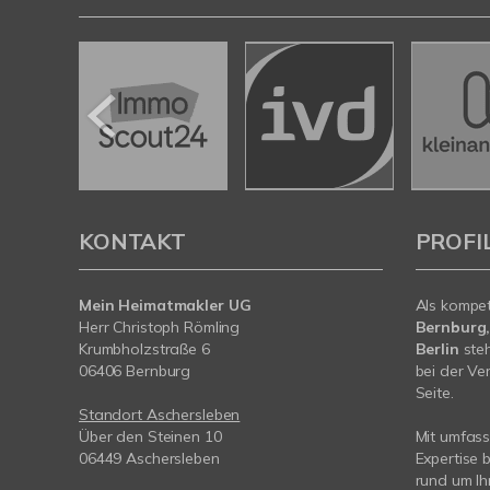
KONTAKT
PROFI
Mein Heimatmakler UG
Als kompe
Herr Christoph Römling
Bernburg,
Krumbholzstraße 6
Berlin
steh
06406 Bernburg
bei der Ve
Seite.
Standort Aschersleben
Über den Steinen 10
Mit umfas
06449 Aschersleben
Expertise 
rund um I