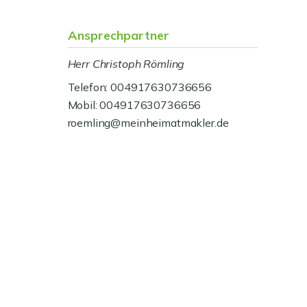
Ansprechpartner
Herr Christoph Römling
Telefon: 004917630736656
Mobil: 004917630736656
roemling@meinheimatmakler.de