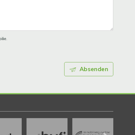
lie.
Absenden