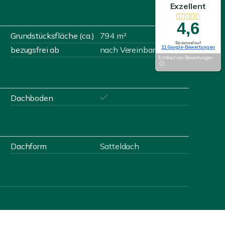
Exzellent
4,6
Grundstücksfläche (ca.)
794 m²
Basierend auf
11 Google-Bewertungen
bezugsfrei ab
nach Vereinbarung!
Echtheit von Bewertungen
Dachboden
Dachform
Satteldach