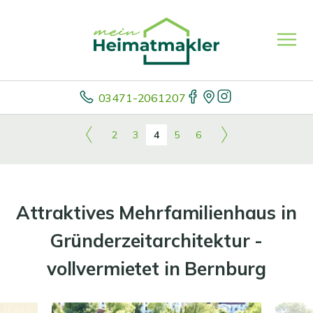
03471-2061207
2
3
4
5
6
Attraktives Mehrfamilienhaus in
Gründerzeitarchitektur -
vollvermietet in Bernburg