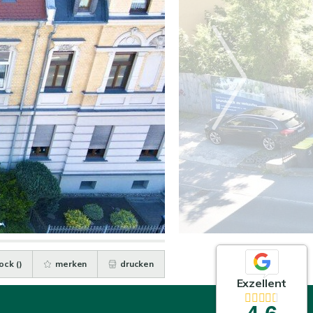
ock (
)
merken
drucken
Exzellent