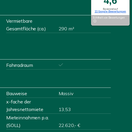
4,6
Basierend auf
11 Google-Bewertungen
Echtheit von Bewertungen
Vermietbare
Gesamtfläche (ca.)
290 m²
Fahrradraum
Bauweise
Massiv
x-fache der
Jahresnettomiete
13,53
Mieteinnahmen p.a.
(SOLL)
22.620,- €