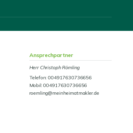
Ansprechpartner
Herr Christoph Römling
Telefon: 004917630736656
Mobil: 004917630736656
roemling@meinheimatmakler.de