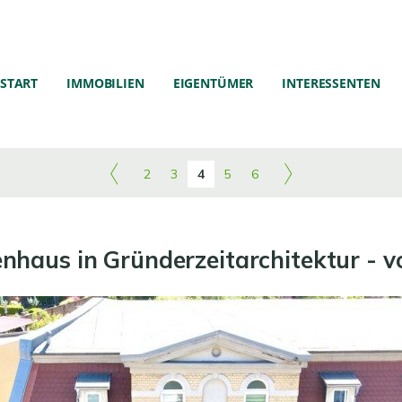
START
IMMOBILIEN
EIGENTÜMER
INTERESSENTEN
2
3
4
5
6
nhaus in Gründerzeitarchitektur - v