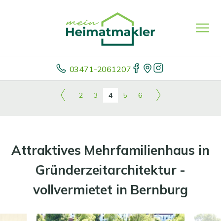
03471-2061207
2
3
4
5
6
Attraktives Mehrfamilienhaus in
Gründerzeitarchitektur -
vollvermietet in Bernburg