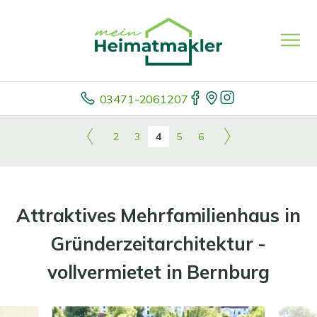
03471-2061207
2
3
4
5
6
Attraktives Mehrfamilienhaus in
Gründerzeitarchitektur -
vollvermietet in Bernburg