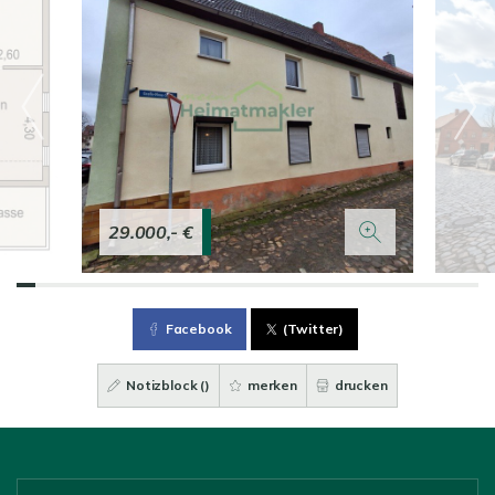
29.000,- €
Facebook
(Twitter)
Notizblock (
)
merken
drucken