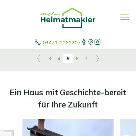
03471-2061207
3
4
5
6
7
Ein Haus mit Geschichte-bereit
für Ihre Zukunft