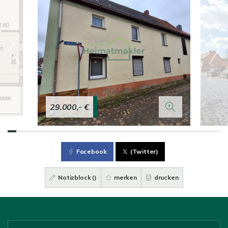
29.000,- €
Facebook
(Twitter)
Notizblock (
)
merken
drucken