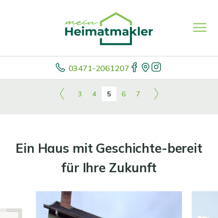
03471-2061207
3
4
5
6
7
Ein Haus mit Geschichte-bereit
für Ihre Zukunft