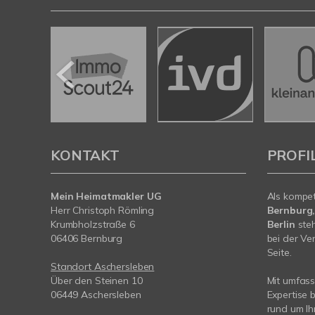
KONTAKT
PROFI
Mein Heimatmakler UG
Als kompe
Herr Christoph Römling
Bernburg,
Krumbholzstraße 6
Berlin
steh
06406 Bernburg
bei der Ve
Seite.
Standort Aschersleben
Über den Steinen 10
Mit umfas
06449 Aschersleben
Expertise 
rund um I