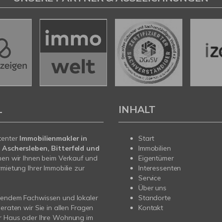
L
INHALT
tenter
Immobilienmakler in
Start
 Aschersleben, Bitterfeld und
Immobilien
en wir Ihnen beim Verkauf und
Eigentümer
rmietung Ihrer Immobilie zur
Interessenten
Service
Über uns
sendem Fachwissen und lokaler
Standorte
beraten wir Sie in allen Fragen
Kontakt
hr Haus oder Ihre Wohnung im