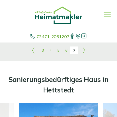
03471-2061207
3
4
5
6
7
Sanierungsbedürftiges Haus in
Hettstedt