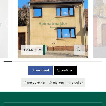
12.000,- €
Facebook
(Twitter)
Notizblock (
)
merken
drucken