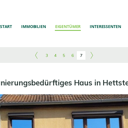
START
IMMOBILIEN
EIGENTÜMER
INTERESSENTEN
3
4
5
6
7
nierungsbedürftiges Haus in Hettst