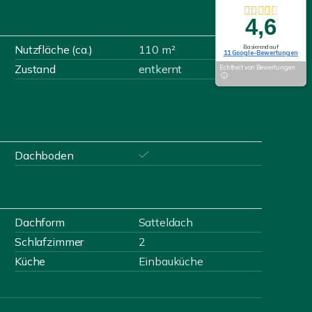
4,6
Nutzfläche (ca.)
110 m²
Basierend auf
11 Google-Bewertungen
Zustand
entkernt
Echtheit von Bewertungen
Dachboden
Dachform
Satteldach
Schlafzimmer
2
Küche
Einbauküche