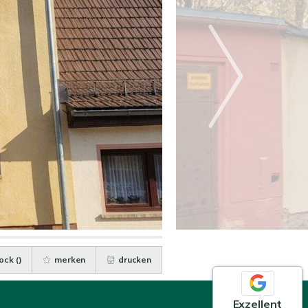
ock (
)
merken
drucken
Exzellent