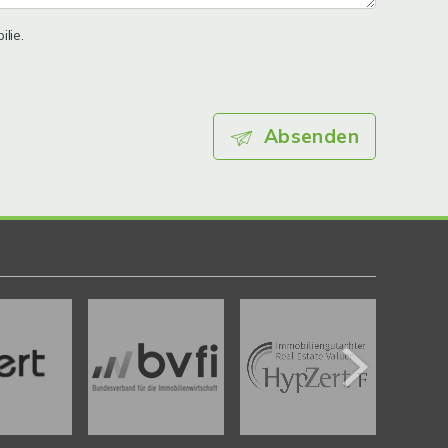
lie.
Absenden