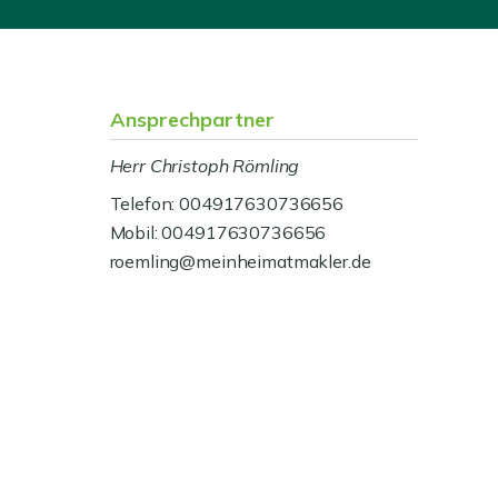
Ansprechpartner
Herr Christoph Römling
Telefon: 004917630736656
Mobil: 004917630736656
roemling@meinheimatmakler.de