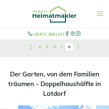
03471-2061207
4
5
6
7
8
Der Garten, von dem Familien
träumen - Doppelhaushälfte in
Latdorf