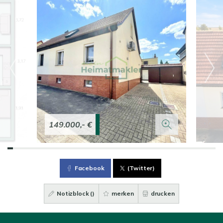
149.000,- €
Facebook
(Twitter)
Notizblock (
)
merken
drucken