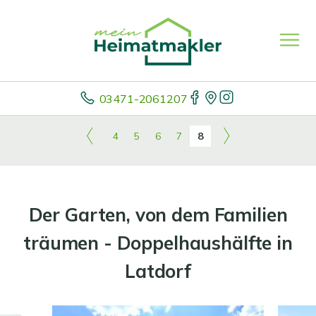
03471-2061207
4
5
6
7
8
Der Garten, von dem Familien
träumen - Doppelhaushälfte in
Latdorf