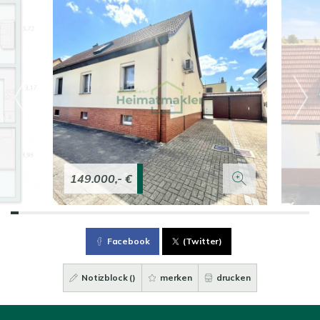
149.000,- €
Facebook
(Twitter)
Notizblock (
)
merken
drucken