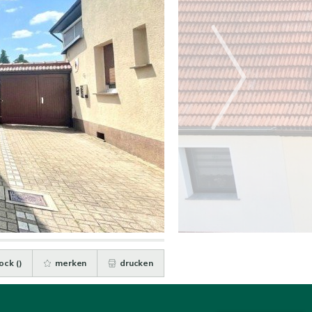
ock (
)
merken
drucken