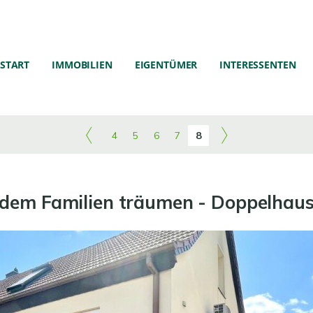
START
IMMOBILIEN
EIGENTÜMER
INTERESSENTEN
4
5
6
7
8
 dem Familien träumen - Doppelhaush