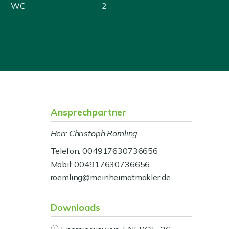
WC
2
Ansprechpartner
Herr Christoph Römling
Telefon: 004917630736656
Mobil: 004917630736656
roemling@meinheimatmakler.de
Downloads