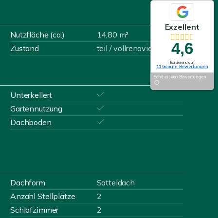
Exzellent
Nutzfläche (ca.)
14,80 m²
4,6
Zustand
teil / vollrenoviert
Basierend auf
11 Google-Bewertungen
Echtheit von Bewertungen
Unterkellert
Gartennutzung
Dachboden
Dachform
Satteldach
Anzahl Stellplätze
2
Schlafzimmer
2