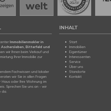
L
INHALT
tenter
Immobilienmakler in
Start
 Aschersleben, Bitterfeld und
Immobilien
en wir Ihnen beim Verkauf und
Eigentümer
rmietung Ihrer Immobilie zur
Interessenten
Service
Über uns
sendem Fachwissen und lokaler
Standorte
beraten wir Sie in allen Fragen
Kontakt
hr Haus oder Ihre Wohnung im
eis. Sprechen Sie uns an - wir
e da.