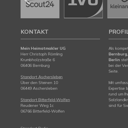
KONTAKT
PROFI
Mein Heimatmakler UG
Als kompe
Herr Christoph Römling
Bernburg,
Krumbholzstraße 6
Berlin
steh
06406 Bernburg
bei der Ve
Seite.
Standort Aschersleben
Über den Steinen 10
Mit umfas
06449 Aschersleben
Expertise 
rund um I
Standort Bitterfeld-Wolfen
Salzlandkr
Reudener Weg 1c
sind für Si
06766 Bitterfeld-Wolfen