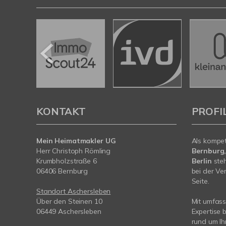
KONTAKT
PROFI
Mein Heimatmakler UG
Als kompe
Herr Christoph Römling
Bernburg,
Krumbholzstraße 6
Berlin
steh
06406 Bernburg
bei der Ve
Seite.
Standort Aschersleben
Über den Steinen 10
Mit umfas
06449 Aschersleben
Expertise 
rund um I