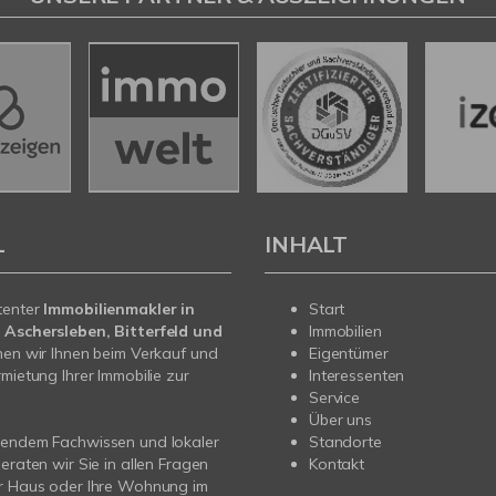
L
INHALT
tenter
Immobilienmakler in
Start
 Aschersleben, Bitterfeld und
Immobilien
en wir Ihnen beim Verkauf und
Eigentümer
rmietung Ihrer Immobilie zur
Interessenten
Service
Über uns
sendem Fachwissen und lokaler
Standorte
beraten wir Sie in allen Fragen
Kontakt
hr Haus oder Ihre Wohnung im