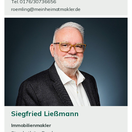
Tel. 0176/30736656
roemling@meinheimatmakler.de
Siegfried Ließmann
Immobilienmakler