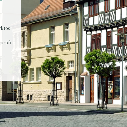
T
rktes
profi