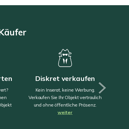
 Käufer
rten
Diskret verkaufen
G
ert?
Kein Inserat, keine Werbung.
inen
Verkaufen Sie Ihr Objekt vertraulich
Immobi
 Objekt
und ohne öffentliche Präsenz.
das per
weiter