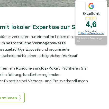
Exzellent
4,6
mit lokaler Expertise zur Seite
Basierend auf
11 Google-Bewertungen
tümer verkaufen nur einmal im Leben eine
Echtheit von Bewertungen
t um
beträchtliche Vermögenswerte
.
ussagekräftige Exposés und organisierte
ntscheidend für einen erfolgreichen
Verkauf
.
Ihnen ein
Rundum-sorglos-Paket
. Profitieren Sie
xiserfahrung, fundierten regionalen
r Expertise bei Vertrags- und Preisverhandlungen.
formieren