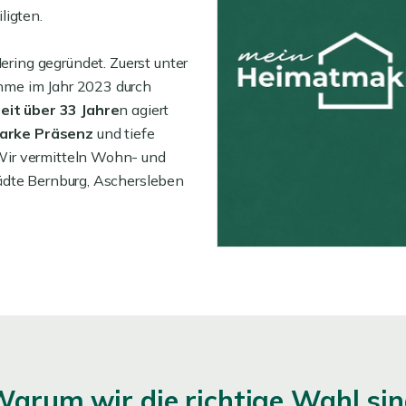
ligten.
ring gegründet. Zuerst unter
hme im Jahr 2023 durch
eit über 33 Jahre
n agiert
arke Präsenz
und tiefe
Wir vermitteln Wohn- und
ädte Bernburg, Aschersleben
arum wir die richtige Wahl si