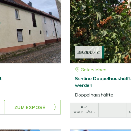
49.000,- €
Gatersleben
t
Schöne Doppelhaushälfte
werden
Doppelhaushälfte
ZUM EXPOSÉ
0 m²
WOHNFLÄCHE
O