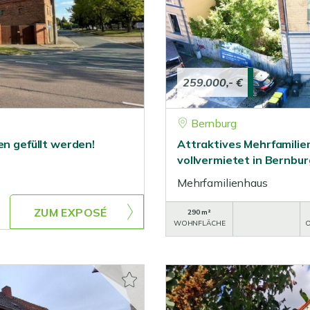
259.000,- €
Bernburg
en gefüllt werden!
Attraktives Mehrfamilie
vollvermietet in Bernbur
Mehrfamilienhaus
ZUM EXPOSÉ
290 m²
WOHNFLÄCHE
O