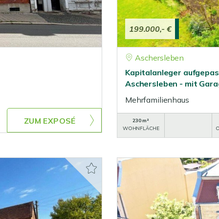
199.000,- €
Aschersleben
Kapitalanleger aufgepas
Aschersleben - mit Gar
Mehrfamilienhaus
ZUM EXPOSÉ
230 m²
WOHNFLÄCHE
O