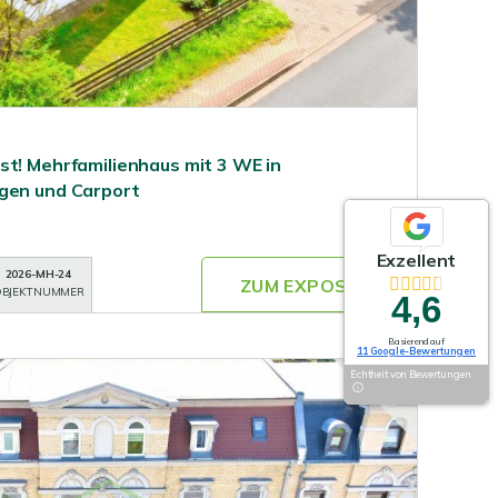
st! Mehrfamilienhaus mit 3 WE in
agen und Carport
Exzellent
2026-MH-24
ZUM EXPOSÉ
BJEKTNUMMER
4,6
Basierend auf
11 Google-Bewertungen
Echtheit von Bewertungen