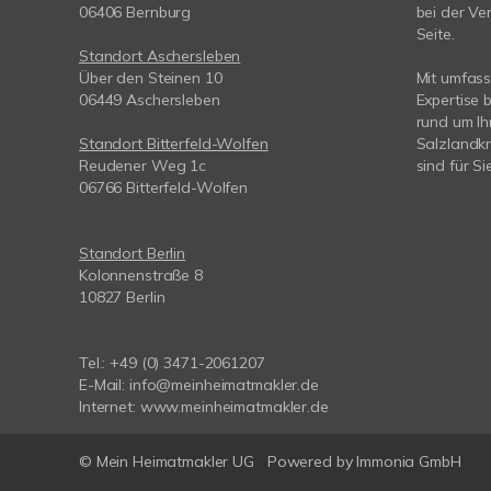
06406 Bernburg
bei der Ve
Seite.
Standort Aschersleben
Über den Steinen 10
Mit umfas
06449 Aschersleben
Expertise 
rund um I
Standort Bitterfeld-Wolfen
Salzlandkr
Reudener Weg 1c
sind für Si
06766 Bitterfeld-Wolfen
Standort Berlin
Kolonnenstraße 8
10827 Berlin
Tel.: +49 (0) 3471-2061207
E-Mail: info@meinheimatmakler.de
Internet: www.meinheimatmakler.de
© Mein Heimatmakler UG
Powered by Immonia GmbH