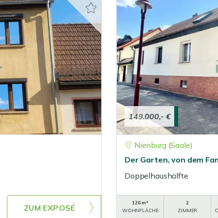
149.000,- €
Nienburg (Saale)
Der Garten, von dem Fam
Doppelhaushälfte
126 m²
2
ZUM EXPOSÉ
WOHNFLÄCHE
ZIMMER
O