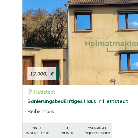
12.000,- €
Hettstedt
Sanierungsbedürftiges Haus in Hettstedt
Reihenhaus
90 m²
4
2026-MH-22
WOHNFLÄCHE
ZIMMER
OBJEKTNUMMER