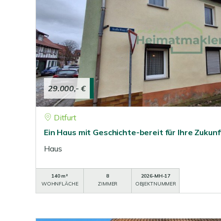
29.000,- €
Ditfurt
Ein Haus mit Geschichte-bereit für Ihre Zukunf
Haus
140 m²
8
2026-MH-17
WOHNFLÄCHE
ZIMMER
OBJEKTNUMMER