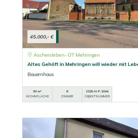
45.000,- €
Aschersleben- OT Mehringen
Altes Gehöft in Mehringen will wieder mit Leb
Bauernhaus
90 m²
8
2025-H-P-1044
WOHNFLÄCHE
ZIMMER
OBJEKTNUMMER