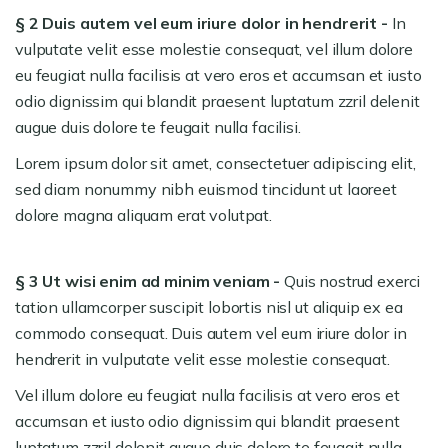
§ 2 Duis autem vel eum iriure dolor in hendrerit -
In
vulputate velit esse molestie consequat, vel illum dolore
eu feugiat nulla facilisis at vero eros et accumsan et iusto
odio dignissim qui blandit praesent luptatum zzril delenit
augue duis dolore te feugait nulla facilisi.
Lorem ipsum dolor sit amet, consectetuer adipiscing elit,
sed diam nonummy nibh euismod tincidunt ut laoreet
dolore magna aliquam erat volutpat.
§ 3 Ut wisi enim ad minim veniam -
Quis nostrud exerci
tation ullamcorper suscipit lobortis nisl ut aliquip ex ea
commodo consequat. Duis autem vel eum iriure dolor in
hendrerit in vulputate velit esse molestie consequat.
Vel illum dolore eu feugiat nulla facilisis at vero eros et
accumsan et iusto odio dignissim qui blandit praesent
luptatum zzril delenit augue duis dolore te feugait nulla